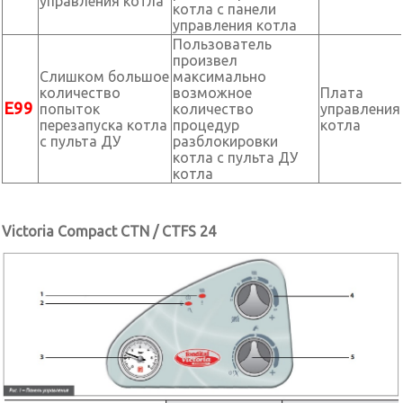
управления котла
котла с панели
управления котла
Пользователь
произвел
Слишком большое
максимально
количество
возможное
Плата
Е99
попыток
количество
управления
перезапуска котла
процедур
котла
с пульта ДУ
разблокировки
котла с пульта ДУ
котла
Victoria Compact CTN / CTFS 24