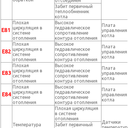
отсоединен
Забит первичный
теплообменник
котла
Плохая
Высокое
Плата
циркуляция в
гидравлическое
Е81
управления
системе
сопротивление
котла
отопления
контура отопления
Плохая
Высокое
Плата
циркуляция в
гидравлическое
Е82
управления
системе
сопротивление
котла
отопления
контура отопления
Плохая
Высокое
Плата
циркуляция в
гидравлическое
Е83
управления
системе
сопротивление
котла
отопления
контура отопления
Плохая
Высокое
Плата
циркуляция в
гидравлическое
Е84
управления
системе
сопротивление
котла
отопления
контура отопления
Плохая циркуляция
в системе
отопления
Датчики
Температура
Забит первичный
температу