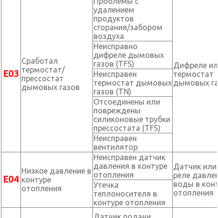
Проблемы с
удалением
продуктов
сгорания/забором
воздуха
Неисправно
дифреле дымовых
Сработал
газов (TFS)
Дифреле ил
термостат/
Е03
Неисправен
термостат
прессостат
термостат дымовых
дымовых г
дымовых газов
газов (TN)
Отсоединены или
повреждены
силиконовые трубки
прессостата (TFS)
Неисправен
вентилятор
Неисправен датчик
давления в контуре
Датчик или
Низкое давление в
отопления
реле давле
Е04
контуре
воды в кон
Утечка
отопления
отопления
теплоносителя в
контуре отопления
Датчик подачи