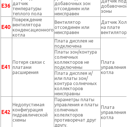
Датчик под
датчик
добавочных зон
Е36
добавочно
температуры
отсоединен или
зоны
теплого пола
неисправен
Повреждение
Вентилятор
Датчик Хол
вентилятора
Е40
отсоединен или
на плате
конденсационного
неисправен
вентилятор
котла
Плата дисплея не
подключена
Платы зон/контура
солнечных
Потеря связи с
коллекторов не
Плата
Е41
платами
подключены
управления
расширения
котла
Плата дисплея и/
или платы зон/
контура солнечных
коллекторов
неисправны
Параметры платы
Недопустимая
управления и платы
Плата
конфигурация
солнечных
Е42
управления
гидравлической
колелкторов
котла
схемы
противоречат друг
другу.