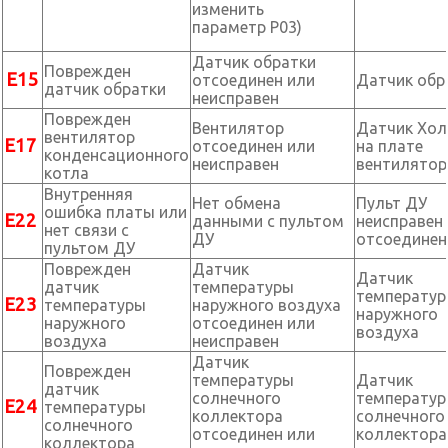
изменить
параметр P03)
Датчик обратки
Поврежден
Е15
отсоединен или
Датчик обр
датчик обратки
неисправен
Поврежден
Вентилятор
Датчик Хол
вентилятор
Е17
отсоединен или
на плате
конденсационного
неисправен
вентилятор
котла
Внутренняя
Нет обмена
Пульт ДУ
ошибка платы или
Е22
данными с пультом
неисправен
нет связи с
ДУ
отсоединен
пультом ДУ
Поврежден
Датчик
Датчик
датчик
температуры
температу
Е23
температуры
наружного воздуха
наружного
наружного
отсоединен или
воздуха
воздуха
неисправен
Датчик
Поврежден
температуры
Датчик
датчик
солнечного
температу
Е24
температуры
коллектора
солнечного
солнечного
отсоединен или
коллектор
коллектора