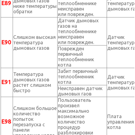
дымовых газов
Е89
теплообменнике
температу
ниже температуры
неисправен
дымовых г
обратки
или поврежден.
Датчик дымовых
газов на
теплообменнике
неисправен
Слишком высокая
Датчик
Е90
или поврежден.
температура
температу
дымовых газов
дымовых г
Поврежден
первичный
теплообменник
котла
Забит первичный
Температура
теплообменник
Датчик
дымовых газов
Е91
котла
температу
растет слишком
дымовых г
Неисправен датчик
быстро
дымовых гаов
Пользователь
произвел
Слишком большое
максимально
количество
возможное
Плата
попыток
E98
количество
управления
перезапуска с
процедур
котла
панели
разблокировки