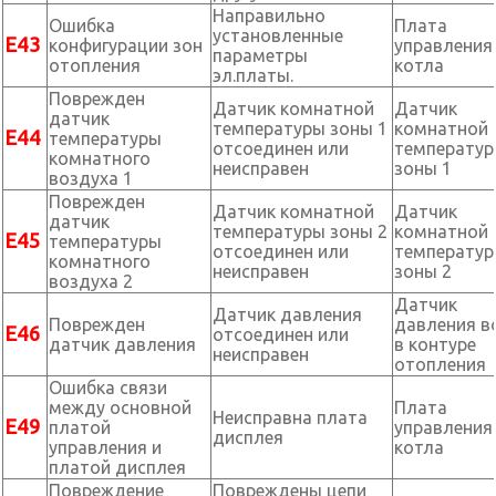
Направильно
Ошибка
Плата
установленные
Е43
конфигурации зон
управления
параметры
отопления
котла
эл.платы.
Поврежден
Датчик комнатной
Датчик
датчик
температуры зоны 1
комнатной
Е44
температуры
отсоединен или
температу
комнатного
неисправен
зоны 1
воздуха 1
Поврежден
Датчик комнатной
Датчик
датчик
температуры зоны 2
комнатной
Е45
температуры
отсоединен или
температу
комнатного
неисправен
зоны 2
воздуха 2
Датчик
Датчик давления
Поврежден
давления 
Е46
отсоединен или
датчик давления
в контуре
неисправен
отопления
Ошибка связи
между основной
Плата
Неисправна плата
Е49
платой
управления
дисплея
управления и
котла
платой дисплея
Повреждение
Повреждены цепи