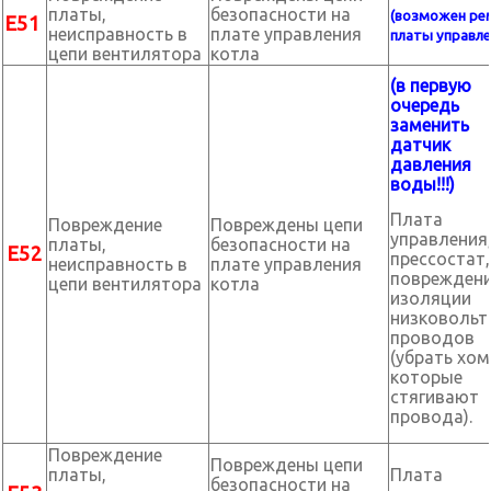
платы,
безопасности на
(возможен ре
Е51
неисправность в
плате управления
платы управле
цепи вентилятора
котла
(в первую
очередь
заменить
датчик
давления
воды!!!)
Плата
Повреждение
Повреждены цепи
управления
платы,
безопасности на
Е52
прессостат,
неисправность в
плате управления
поврежден
цепи вентилятора
котла
изоляции
низковольт
проводов
(убрать хо
которые
стягивают
провода).
Повреждение
Повреждены цепи
платы,
Плата
безопасности на