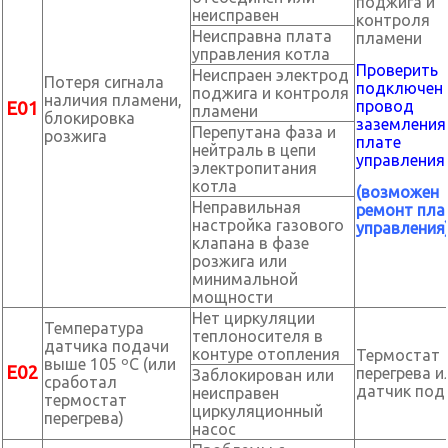
поджига и
неисправен
контроля
Неисправна плата
пламени
управления котла
Проверить
Неиспраен электрод
Потеря сигнала
подключен 
поджига и контроля
наличия пламени,
провод
Е01
пламени
блокировка
заземления
Перепутана фаза и
розжига
плате
нейтраль в цепи
управления.
электропитания
котла
(возможен
Неправильная
ремонт пла
настройка газового
управления
клапана в фазе
розжига или
минимальной
мощности
Нет циркуляции
Температура
теплоносителя в
датчика подачи
контуре отопления
Термостат
выше 105 ºС (или
Е02
перегрева и
Заблокирован или
сработал
датчик под
неисправен
термостат
циркуляционный
перегрева)
насос