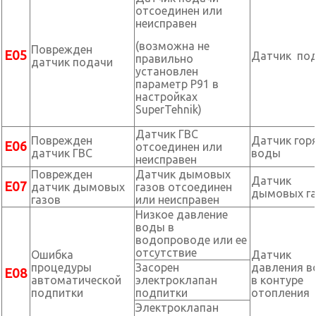
отсоединен или
неисправен
(возможна не
Поврежден
Е05
Датчик по
правильно
датчик подачи
установлен
параметр P91 в
настройках
SuperTehnik)
Датчик ГВС
Поврежден
Датчик гор
Е06
отсоединен или
датчик ГВС
воды
неисправен
Поврежден
Датчик дымовых
Датчик
Е07
датчик дымовых
газов отсоединен
дымовых г
газов
или неисправен
Низкое давление
воды в
водопроводе или ее
отсутствие
Ошибка
Датчик
процедуры
Засорен
давления 
Е08
автоматической
электроклапан
в контуре
подпитки
подпитки
отопления
Электроклапан