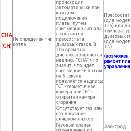
происходит
автоматически при
каждом
Прессостат
подключении
(для модел
платы, путем
TFS) или да
считывания сигнала
температу
с контактов
CHA
дымовых г
Не определен тип
прессостата
(для модел
котла
дымовых газов. В
CH
(
)
TN)
это время на
дисплее появляется
(возможен
надпись “CHA” что
ремонт пла
значит, что идет
управления
считывание и потом
на 5 секунд
появляется надпись:
"С" - герметичная
камера или "В" -
открытая камера
сгорания
Отсутствует газ или
его давление
слишком низкое
Газовый клапан
Электрод
отсоединен или