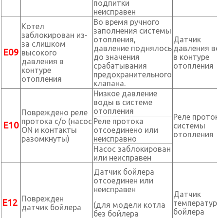
подпитки
неисправен
Во время ручного
Котел
заполнения системы
заблокирован из-
отопления,
Датчик
за слишком
давление поднялось
давления 
Е09
высокого
до значения
в контуре
давления в
срабатывания
отопления
контуре
предохранительного
отопления
клапана.
Низкое давление
воды в системе
отопления
Повреждено реле
Реле прото
протока с/о (насос
Реле протока
Е10
системы
ON и контакты
отсоединено или
отопления
разомкнуты)
неисправно
Насос заблокирован
или неисправен
Датчик бойлера
отсоединен или
неисправен
Датчик
Поврежден
Е12
температу
(для модели котла
датчик бойлера
бойлера
без бойлера