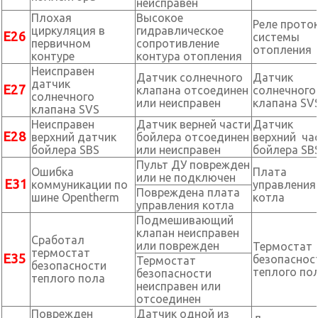
неисправен
Плохая
Высокое
Реле прото
циркуляция в
гидравлическое
Е26
системы
первичном
сопротивление
отопления
контуре
контура отопления
Неисправен
Датчик солнечного
Датчик
датчик
Е27
клапана отсоединен
солнечного
солнечного
или неисправен
клапана SV
клапана SVS
Неисправен
Датчик верней части
Датчик
Е28
верхний датчик
бойлера отсоединен
верхний ча
бойлера SBS
или неисправен
бойлера SB
Пульт ДУ поврежден
Ошибка
Плата
или не подключен
Е31
коммуникации по
управления
Повреждена плата
шине Opentherm
котла
управления котла
Подмешивающий
клапан неисправен
Сработал
или поврежден
Термостат
термостат
Е35
безопаснос
Термостат
безопасности
теплого по
безопасности
теплого пола
неисправен или
отсоединен
Поврежден
Датчик одной из