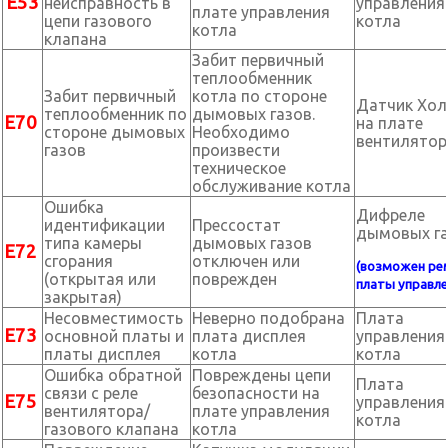
Е53
неисправность в
управления
плате управления
цепи газового
котла
котла
клапана
Забит первичный
теплообменник
Забит первичный
котла по стороне
Датчик Хол
теплообменник по
дымовых газов.
Е70
на плате
стороне дымовых
Необходимо
вентилятор
газов
произвести
техническое
обслуживание котла
Ошибка
Дифреле
идентификации
Прессостат
дымовых г
типа камеры
дымовых газов
Е72
сгорания
отключен или
(возможен ре
(открытая или
поврежден
платы управле
закрытая)
Несовместимость
Неверно подобрана
Плата
Е73
основной платы и
плата дисплея
управления
платы дисплея
котла
котла
Ошибка обратной
Повреждены цепи
Плата
связи с реле
безопасности на
Е75
управления
вентилятора/
плате управления
котла
газового клапана
котла