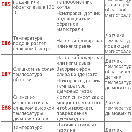
подачи или
теплообменник
Е85
подающей 
обратки выше 120
котла
обратной
°С
Неисправен датчик
магистрали
подающей или
обратной
магистрали
Датчики
Температура
Насос заблокирован
температу
Е86
подачи растет
или неисправен
подающей
слишком быстро
магистрали
Насос заблокирован
Датчик
или неисправен
температу
Слишком высокая
Засорен сифон
обратки ил
Е87
температура
слива конденсата
датчик
обратки
Неисправен датчик
температу
температуры
дымовых г
дымовых газов
Снижение
Котел снижает свою
мощности из-за
мощность для того
Датчик
Е88
слишком высокой
чтобы избежать
температу
температуры
повреждения
дымовых г
дымовых газов
дымоходов
Датчик дымовых
Температура
газов на
Датчик