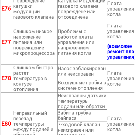
Повреждение
Катушка модуляции
Плата
катушки
газового клапана
Е76
управления
модуляции
повреждене или
котла
газового клапана
отсоединена
Плата
управления
Слишком низкое
Проблемы с
котла
напряжение
работой платы
Е77
питания или
управления или
(возможен
повреждение
напряжением
ремонт пла
микропроцессора
питания котла
управления
Слишком быстро
Насос заблокирован
растет
Плата
или неисправен
Е78
температура в
управления
Воздушные пробки в
контуре
котла
системе отопления
отопления
Неисправны датчики
температуры
подачи или обратки
Забита трубка
Неправильный
байпаса
перепад
Плата
Е80
температуры
управления
3-ходовой клапан
между подачей и
котла
неисправен или
обраткой