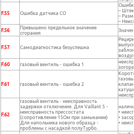
Ошибка
– Штек
F.55
Ошибка датчика CO
– Разм
– Неис
Превышено предельное значение
F.56
Значен
сгорания
Рецирк
выпуск
F.57
Самодиагностика безуспешна
заблок
воздух
неиспр
F.60
газовый вентиль - ошибка 1
зогора
Коротк
газов
F.61
газовый вентиль - ошибка 2
клапан
катушк
неиспр
газовый вентиль - неисправность
задержки отключения. Для Vaillant 5 -
наличи
неисправность прессостата
• неис
F.62
(сопротивление 15Ом при замыкании)
• засо
Для напольника нового образца -
• неис
проблемы с насадкой полуТурбо.