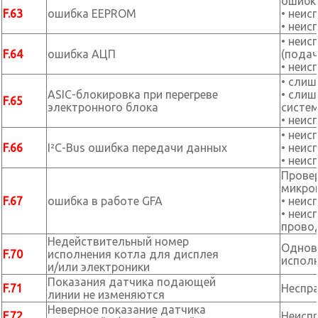
ошибк
F.63
ошибка EEPROM
• неис
• неис
• неис
F.64
ошибка АЦП
(подач
• неис
• слиш
ASIC-блокировка при перегреве
• слиш
F.65
электронного блока
систе
• неис
• неис
F.66
I²C-Bus ошибка передачи данных
• неис
• неис
Провер
микроп
F.67
ошибка в работе GFA
• неис
• неис
прово
Недействительный номер
Одновр
F.70
исполнения котла для дисплея
исполн
и/или электроники
Показания датчика подающей
F.71
Неспр
линии не изменяются
Неверное показание датчика
F.72
Неисп