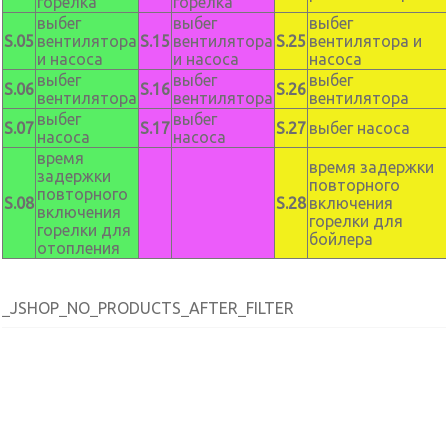
горелка
горелка
выбег
выбег
выбег
S.05
вентилятора
S.15
вентилятора
S.25
вентилятора и
и насоса
и насоса
насоса
выбег
выбег
выбег
S.06
S.16
S.26
вентилятора
вентилятора
вентилятора
выбег
выбег
S.07
S.17
S.27
выбег насоса
насоса
насоса
время
время задержки
задержки
повторного
повторного
S.08
S.28
включения
включения
горелки для
горелки для
бойлера
отопления
_JSHOP_NO_PRODUCTS_AFTER_FILTER