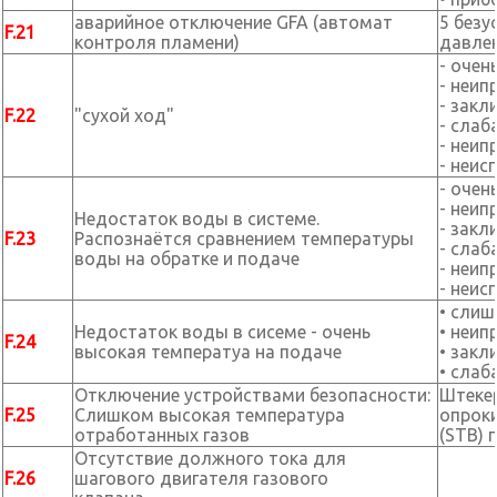
аварийное отключение GFA (автомат
5 безу
F.21
контроля пламени)
давлен
- очен
- неип
- закл
F.22
"сухой ход"
- слаб
- неип
- неис
- очен
- неип
Недостаток воды в системе.
- закл
F.23
Распознаётся сравнением температуры
- слаб
воды на обратке и подаче
- неип
- неис
• слиш
Недостаток воды в сисеме - очень
• неип
F.24
высокая температуа на подаче
• закл
• слаб
Отключение устройствами безопасности:
Штекер
F.25
Слишком высокая температура
опрок
отработанных газов
(STB) 
Отсутствие должного тока для
F.26
шагового двигателя газового