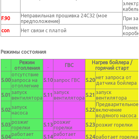
электр
кабель
Неправильная прошивка 24C32 (мое
F.90
При за
предположение)
Помехи
con
Нет связи с платой
короб
Режимы состояния
Режим
Нагрев бойлера /
ГВС
отопления
горячий старт
отсутствие
нет запроса от
S.00
запроса на
S.10
запрос ГВС
S.20
датчика бойлера
отоплегние
запуск
запуск
запуск
S.01
S.11
S.21
вентилятора
вентилятора
вентилятора
Предварительное
запуск
S.02
S.22
включение
насоса
водяного насоса
розжиг
розжиг
S.03
S.13
S.23
розжиг горелки
горелки
горелки
работает
работает
S.04
S.14
S.24
работает горелка