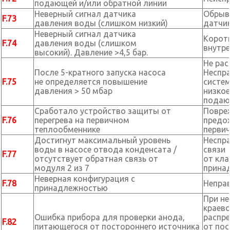
подающей и/или обратной линии
Неверный сигнал датчика
Обрыв 
F.73
давления воды (слишком низкий)
датчи
Неверный сигнал датчика
Коротк
F.74
давления воды (слишком
внутр
высокий). Давление >4,5 бар.
Не рас
После 5-кратного запуска насоса
Неспра
F.75
не определяется повышение
систем
давления > 50 мбар
низкое
подаю
Сработало устройство защиты от
Повреж
F.76
перегрева на первичном
предо
теплообменнике
перви
Достигнут максимальный уровень
Неспра
воды в насосе отвода конденсата /
связи
F.77
отсутствует обратная связь от
от кла
модуля 2 из 7
прина
Неверная конфигурация с
F.78
Непра
принадлежностью
При н
краево
Ошибка прибора для проверки анода,
распр
F.82
питающегося от постороннего источника
от пос