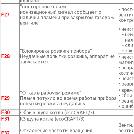
клапана
"постороннее пламя"
• пост
ионизационный сигнал сообщает о
F.27
вен
наличии пламени при закрытом газовом
контро
вентиле
• неис
- неис
- нали
- сли
- зак
"Блокировка розжига прибора"
F.28
Неудачные попытки розжика, аппарат не
• неис
запускается
магнит
• непр
количе
• неис
• разр
• врем
"Отказ в рабочем режиме"
• сбои
F.29
Пламя потухло во время работы прибора
• реци
попытки розжига неудались
• ошиб
F.30
Обрыв щупа котла (ecoCRAFT/3)
F.31
КЗ щупа котла (ecoCRAFT/3)
Вентил
Отклонение частоты вращения
вентил
F.32