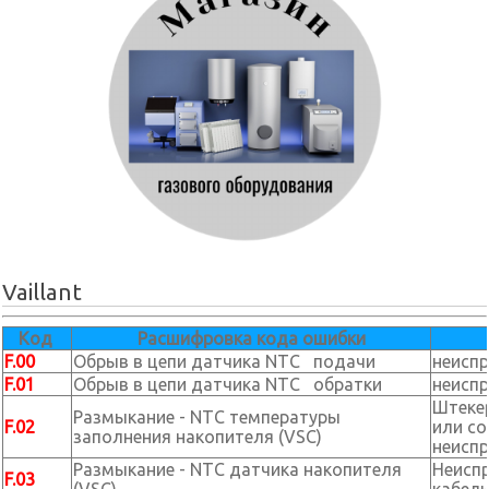
Vaillant
Код
Расшифровка кода ошибки
F.00
Обрыв в цепи датчика NTC подачи
неиспр
F.01
Обрыв в цепи датчика NTC обратки
неиспр
Штекер
Размыкание - NTC температуры
F.02
или со
заполнения накопителя (VSC)
неиспр
Размыкание - NTC датчика накопителя
Неиспр
F.03