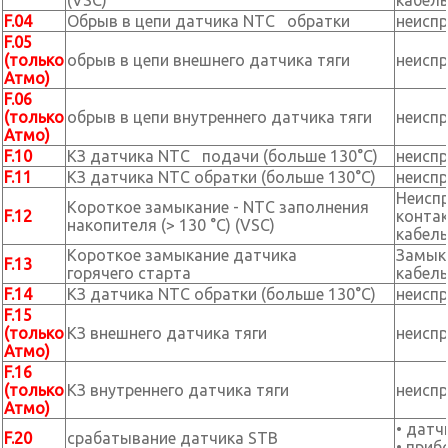
(VSC)
кабель
F.04
Обрыв в цепи датчика NTC обратки
неиспр
F.05
(только
обрыв в цепи внешнего датчика тяги
неиспр
Атмо)
F.06
(только
обрыв в цепи внутреннего датчика тяги
неиспр
Атмо)
F.10
КЗ датчика NTC подачи (больше 130°C)
неиспр
F.11
КЗ датчика NTC обратки (больше 130°C)
неиспр
Неисп
Короткое замыкание - NTC заполнения
F.12
контак
накопителя (> 130 °C) (VSC)
кабель
Короткое замыкание датчика
Замыка
F.13
горячего старта
кабель
F.14
КЗ датчика NTC обратки (больше 130°C)
неиспр
F.15
(только
КЗ внешнего датчика тяги
неиспр
Атмо)
F.16
(только
КЗ внутреннего датчика тяги
неиспр
Атмо)
• датч
F.20
срабатывание датчика STB
• приб