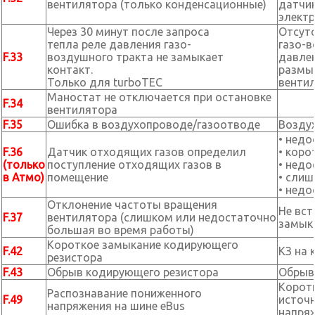
вентилятора (только конденсационные)
датчик
элект
Через 30 минут после запроса
Отсутс
тепла реле давления газо-
газо-в
F.33
воздушного тракта не замыкает
давлен
контакт.
размы
Только для turboTEC
венти
Маностат не отключается при остановке
F.34
вентилятора
F.35
Ошибка в воздухопроводе/газоотводе
Возду
• недо
F.36
Датчик отходящих газов определил
• коро
(только
поступление отходящих газов в
• недо
в Атмо)
помещение
• сли
• недо
Отклонение частоты вращения
Не вст
F.37
вентилятора (слишком или недостаточно
замык
большая во время работы)
Короткое замыкание кодирующего
F.42
КЗ на 
резистора
F.43
Обрыв кодирующего резистора
Обрыв
Коротк
Распознавание пониженного
F.49
источ
напряжения на шине eBus
напря