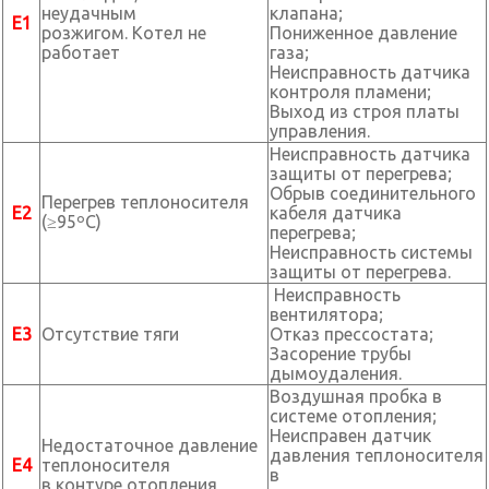
неудачным
клапана;
Е1
розжигом. Котел не
Пониженное давление
работает
газа;
Неисправность датчика
контроля пламени;
Выход из строя платы
управления.
Неисправность датчика
защиты от перегрева;
Обрыв соединительного
Перегрев теплоносителя
Е2
кабеля датчика
(≥95ºС)
перегрева;
Неисправность системы
защиты от перегрева.
Неисправность
вентилятора;
Е3
Отсутствие тяги
Отказ прессостата;
Засорение трубы
дымоудаления.
Воздушная пробка в
системе отопления;
Неисправен датчик
Недостаточное давление
давления теплоносителя
Е4
теплоносителя
в
в контуре отопления