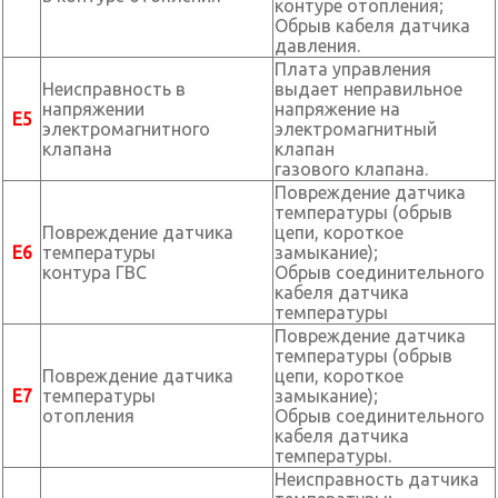
контуре отопления;
Обрыв кабеля датчика
давления.
Плата управления
Неисправность в
выдает неправильное
напряжении
напряжение на
Е5
электромагнитного
электромагнитный
клапана
клапан
газового клапана.
Повреждение датчика
температуры (обрыв
Повреждение датчика
цепи, короткое
Е6
температуры
замыкание);
контура ГВС
Обрыв соединительного
кабеля датчика
температуры
Повреждение датчика
температуры (обрыв
Повреждение датчика
цепи, короткое
Е7
температуры
замыкание);
отопления
Обрыв соединительного
кабеля датчика
температуры.
Неисправность датчика