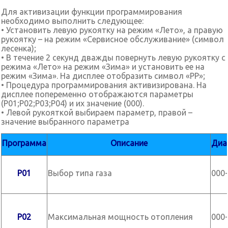
Для активизации функции программирования
необходимо выполнить следующее:
• Установить левую рукоятку на режим «Лето», а правую
рукоятку – на режим «Сервисное обслуживание» (символ
лесенка);
• В течение 2 секунд дважды повернуть левую рукоятку с
режима «Лето» на режим «Зима» и установить ее на
режим «Зима». На дисплее отобразить символ «РР»;
• Процедура программирования активизирована. На
дисплее попеременно отображаются параметры
(Р01;Р02;Р03;Р04) и их значение (000).
• Левой рукояткой выбираем параметр, правой –
значение выбранного параметра
Программа
Описание
Диа
Р01
Выбор типа газа
000
Р02
Максимальная мощность отопления
000