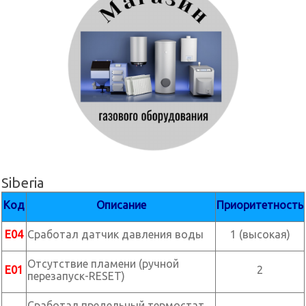
Siberia
Код
Описание
Приоритетность
Е04
Сработал датчик давления воды
1 (высокая)
Отсутствие пламени (ручной
Е01
2
перезапуск-RESET)
Сработал предельный термостат