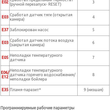
Е02
3
(ручной перезапуск- RESET)
Сработал датчик тяги (открытая
Е03
4
камера)
Е37
Заблокирован насос
5
Сработал датчик потока воздуха
Е03
6
(закрытая камера)
Неполадки температурного
Е05
7
датчика
Неполадки температурного
Е06/
датчика горячего водоснабжения/
8
Е12
неполадки бойлера
Е35
Пламя-паразит*
9 (низшая)
Программируемые рабочие параметры