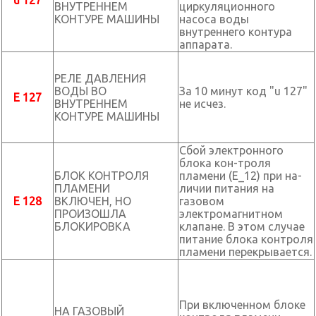
u 127
ВНУТРЕННЕМ
циркуляционного
КОНТУРЕ МАШИНЫ
насоса воды
внутреннего контура
аппарата.
РЕЛЕ ДАВЛЕНИЯ
ВОДЫ ВО
За 10 минут код "u 127"
E 127
ВНУТРЕННЕМ
не исчез.
КОНТУРЕ МАШИНЫ
Сбой электронного
блока кон-троля
БЛОК КОНТРОЛЯ
пламени (E_12) при на-
ПЛАМЕНИ
личии питания на
E 128
ВКЛЮЧЕН, НО
газовом
ПРОИЗОШЛА
электромагнитном
БЛОКИРОВКА
клапане. В этом случае
питание блока контроля
пламени перекрывается.
При включенном блоке
НА ГАЗОВЫЙ