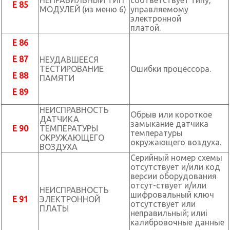
НЕПРАВИЛЬНЫЙ ТИП
соответствует типу,
E 85
МОДУЛЕЙ (из меню 6)
управляемому
электронной
платой.
E 86
E 87
НЕУДАВШЕЕСЯ
ТЕСТИРОВАНИЕ
Ошибки процессора.
E 88
ПАМЯТИ
E 89
НЕИСПРАВНОСТЬ
Обрыв или короткое
ДАТЧИКА
замыкание датчика
E 90
ТЕМПЕРАТУРЫ
температуры
ОКРУЖАЮЩЕГО
окружающего воздуха.
ВОЗДУХА
Серийный номер схемы
отсутствует и/или код
версии оборудования
отсут-ствует и/или
НЕИСПРАВНОСТЬ
шифровальный ключ
E 91
ЭЛЕКТРОННОЙ
отсутствует или
ПЛАТЫ
неправильный; илиi
калибровочные данные