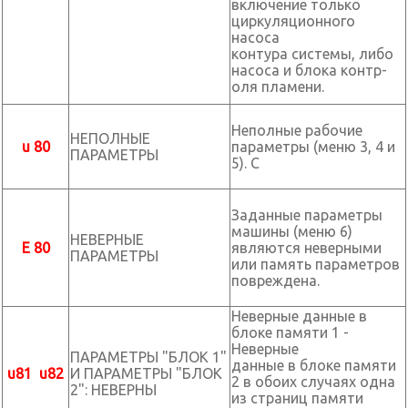
включение только
циркуляционного
насоса
контура системы, либо
насоса и блока контр-
оля пламени.
Неполные рабочие
НЕПОЛНЫЕ
u 80
параметры (меню 3, 4 и
ПАРАМЕТРЫ
5). С
Заданные параметры
машины (меню 6)
НЕВЕРНЫЕ
E 80
являются неверными
ПАРАМЕТРЫ
или память параметров
повреждена.
Неверные данные в
блоке памяти 1 -
Неверные
ПАРАМЕТРЫ "БЛОК 1"
данные в блоке памяти
u81 u82
И ПАРАМЕТРЫ "БЛОК
2 в обоих случаях одна
2": НЕВЕРНЫ
из страниц памяти