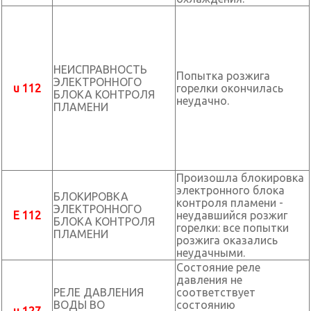
НЕИСПРАВНОСТЬ
Попытка розжига
ЭЛЕКТРОННОГО
u 112
горелки окончилась
БЛОКА КОНТРОЛЯ
неудачно.
ПЛАМЕНИ
Произошла блокировка
электронного блока
БЛОКИРОВКА
контроля пламени -
ЭЛЕКТРОННОГО
E 112
неудавшийся розжиг
БЛОКА КОНТРОЛЯ
горелки: все попытки
ПЛАМЕНИ
розжига оказались
неудачными.
Состояние реле
давления не
РЕЛЕ ДАВЛЕНИЯ
соответствует
ВОДЫ ВО
состоянию