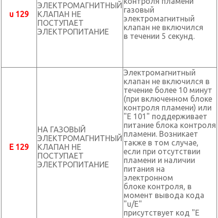
контроля пламени
ЭЛЕКТРОМАГНИТНЫЙ
газовый
u 129
КЛАПАН НЕ
электромагнитный
ПОСТУПАЕТ
клапан не включился
ЭЛЕКТРОПИТАНИЕ
в течении 5 секунд.
Электромагнитный
клапан не включился в
течение более 10 минут
(при включенном блоке
контроля пламени) или
"E 101" поддерживает
питание блока контроля
НА ГАЗОВЫЙ
пламени. Возникает
ЭЛЕКТРОМАГНИТНЫЙ
также в том случае,
E 129
КЛАПАН НЕ
если при отсутствии
ПОСТУПАЕТ
пламени и наличии
ЭЛЕКТРОПИТАНИЕ
питания на
электронном
блоке контроля, в
момент вывода кода
"u/E"
присутствует код "E