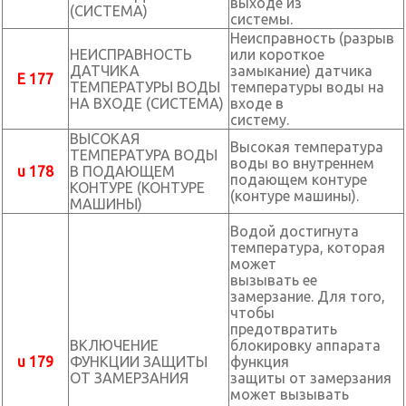
выходе из
(СИСТЕМА)
системы.
Неисправность (разрыв
НЕИСПРАВНОСТЬ
или короткое
ДАТЧИКА
замыкание) датчика
E 177
ТЕМПЕРАТУРЫ ВОДЫ
температуры воды на
НА ВХОДЕ (СИСТЕМА)
входе в
систему.
ВЫСОКАЯ
Высокая температура
ТЕМПЕРАТУРА ВОДЫ
воды во внутреннем
u 178
В ПОДАЮЩЕМ
подающем контуре
КОНТУРЕ (КОНТУРЕ
(контуре машины).
МАШИНЫ)
Водой достигнута
температура, которая
может
вызывать ее
замерзание. Для того,
чтобы
предотвратить
ВКЛЮЧЕНИЕ
блокировку аппарата
u 179
ФУНКЦИИ ЗАЩИТЫ
функция
ОТ ЗАМЕРЗАНИЯ
защиты от замерзания
может вызывать