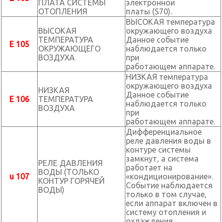
ПЛАТА СИСТЕМЫ
электронной
ОТОПЛЕНИЯ
платы (S70).
ВЫСОКАЯ температура
ВЫСОКАЯ
окружающего воздуха
ТЕМПЕРАТУРА
Данное событие
E 105
ОКРУЖАЮЩЕГО
наблюдается только
ВОЗДУХА
при
работающем аппарате.
НИЗКАЯ температура
окружающего воздуха
НИЗКАЯ
Данное событие
E 106
ТЕМПЕРАТУРА
наблюдается только
ВОЗДУХА
при
работающем аппарате.
Дифференциальное
реле давления воды в
контуре системы
замкнут, а система
РЕЛЕ ДАВЛЕНИЯ
работает на
ВОДЫ (ТОЛЬКО
u 107
«кондиционирование».
КОНТУР ГОРЯЧЕЙ
Событие наблюдается
ВОДЫ)
только в том случае,
если аппарат включен в
систему отопления и
охлаждения.