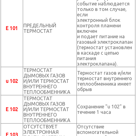
событие наблюдается
только в том случае,
если
электронный блок
ПРЕДЕЛЬНЫЙ
контроля пламени
E 101
ТЕРМОСТАТ
включен
и подает питание на
газовый электроклапан
(термостат установлен
в каскаде с цепью
питания
электроклапана).
ТЕРМОСТАТ
Термостат газов и/или
ДЫМОВЫХ ГАЗОВ
термостат внутреннего
u 102
И/ИЛИ ТЕРМОСТАТ
теплообменника имеет
ВНУТРЕННЕГО
обрыв
ТЕПЛООБМЕННИКА
ТЕРМОСТАТ
ДЫМОВЫХ ГАЗОВ
Сохранение "u 102" в
E 102
И/ИЛИ ТЕРМОСТАТ
течение 1 часа
ВНУТРЕННЕГО
ТЕПЛООБМЕННИКА
ОТСУТСТВУЕТ
Отсутствие
ЭЛЕКТРОННАЯ
вспомогательной
E 103