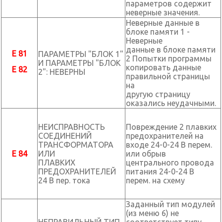
параметров содержит
неверные значения.
Неверные данные в
блоке памяти 1 -
Неверные
данные в блоке памяти
E 81
ПАРАМЕТРЫ "БЛОК 1"
2 Попытки программы
И ПАРАМЕТРЫ "БЛОК
копировать данные
E 82
2": НЕВЕРНЫ
правильной страницы
на
другую страницу
оказались неудачными.
НЕИСПРАВНОСТЬ
Повреждение 2 плавких
СОЕДИНЕНИЙ
предохранителей на
ТРАНСФОРМАТОРА
входе 24-0-24 В перем.
E 84
ИЛИ
или обрыв
ПЛАВКИХ
центрального провода
ПРЕДОХРАНИТЕЛЕЙ
питания 24-0-24 В
24 В пер. тока
перем. на схему
Заданный тип модулей
(из меню 6) не