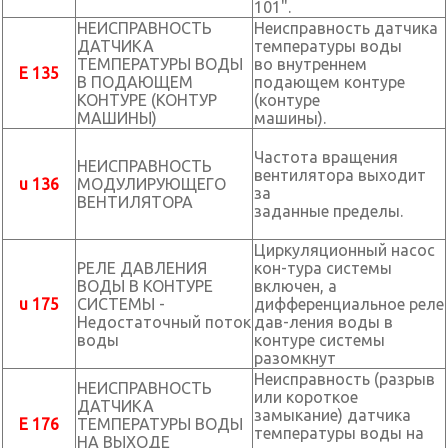
101".
НЕИСПРАВНОСТЬ
Неисправность датчика
ДАТЧИКА
температуры воды
ТЕМПЕРАТУРЫ ВОДЫ
во внутреннем
E 135
В ПОДАЮЩЕМ
подающем контуре
КОНТУРЕ (КОНТУР
(контуре
МАШИНЫ)
машины).
Частота вращения
НЕИСПРАВНОСТЬ
вентилятора выходит
u 136
МОДУЛИРУЮЩЕГО
за
ВЕНТИЛЯТОРА
заданные пределы.
Циркуляционный насос
РЕЛЕ ДАВЛЕНИЯ
кон-тура системы
ВОДЫ В КОНТУРЕ
включен, а
u 175
СИСТЕМЫ -
дифференциальное реле
Недостаточный поток
дав-ления воды в
воды
контуре системы
разомкнут
Неисправность (разрыв
НЕИСПРАВНОСТЬ
или короткое
ДАТЧИКА
замыкание) датчика
E 176
ТЕМПЕРАТУРЫ ВОДЫ
температуры воды на
НА ВЫХОДЕ