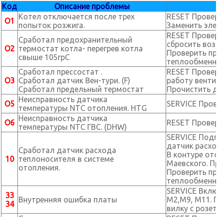
Код
Описание проблемы
Котел отключается после трех
RESET Провер
O1
попыток розжига.
Заменить эле
RESET Провер
Сработал предохранительный
сбросить воз
O2
термостат котла- перегрев котла
Проверить пр
свыше 105грС
теплообменн
Сработал прессостат .
RESET Провер
O3
Сработал датчик Вен-тури. (F)
работу венти
Сработал предельный термостат
Прочистить д
Неисправность датчика
O5
SERVICE Про
температуры NTC отопления. HTG
Неисправность датчика
O6
RESET Прове
температуры NTC ГВС. (DHW)
SERVICE Подп
датчик расхо
Сработал датчик расхода
В контуре от
10
теплоносителя в системе
Маевского. П
отопления.
Проверить пр
теплообменн
SERVICE Вклю
33
Внутренняя ошибка платы
М2,М9, М11. 
34
вилку с розе