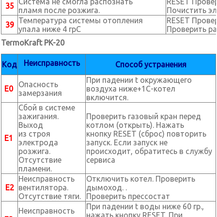
Система не смогла распознать
RESET Провер
35
пламя после розжига.
Почистить эл
Температура системы отопления
RESET Прове
39
упала ниже 4 грС
Проверить ра
TermoKraft PK-20
Неисправность
Код
Способ устранения
При падении t окружающего
Опасность
Е0
воздуха ниже+1С-котел
замерзания
включится.
Сбой в системе
зажигания.
Проверить газовый кран перед
Выход
котлом (открыть). Нажать
из строя
кнопку RESET (сброс) повторить
Е1
электрода
запуск. Если запуск не
розжига.
происходит, обратитесь в службу
Отсутствие
сервиса
пламени.
Неисправность
Отключить котел. Проверить
Е2
вентилятора.
дымоход. .
Отсутствие тяги.
Проверить прессостат
При падении t воды ниже 60 гр.,
Неисправность
нажать кнопку RESET. При