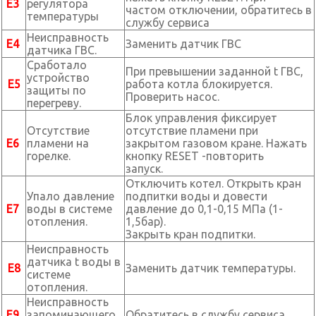
Е3
регулятора
частом отключении, обратитесь в
температуры
службу сервиса
Неисправность
Е4
Заменить датчик ГВС
датчика ГВС.
Сработало
При превышении заданной t ГВС,
устройство
Е5
работа котла блокируется.
защиты по
Проверить насос.
перегреву.
Блок управления фиксирует
Отсутствие
отсутствие пламени при
Е6
пламени на
закрытом газовом кране. Нажать
горелке.
кнопку RESET -повторить
запуск.
Отключить котел. Открыть кран
Упало давление
подпитки воды и довести
Е7
воды в системе
давление до 0,1-0,15 МПа (1-
отопления.
1,5бар).
Закрыть кран подпитки.
Неисправность
датчика t воды в
Е8
Заменить датчик температуры.
системе
отопления.
Неисправность
Е9
запоминающего
Обратитесь в службу сервиса.