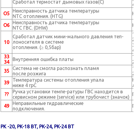
Сработал термостат дымовых газов(С)
Неисправность датчика температуры
O5
NTC отопления. (HTG)
Неисправность датчика температуры
O6
NTC ГВС. (DHW)
Сработал датчик мини-мального давления теп-
лоносителя в системе
10
отопления. (≥ 0,5бар)
33
Внутренняя ошибка платы
34
Система не смогла распознать пламя
35
после розжига
Температура системы отопления упала
39
ниже 4 грС
Ручка установки темпе-ратуры ГВС находится в
??
сервисном режиме (service) или трубочист (значок)
Неправильные гидравлические
49
подключения.
PK -20, PK-18 BT, PK-24, PK-24 BT