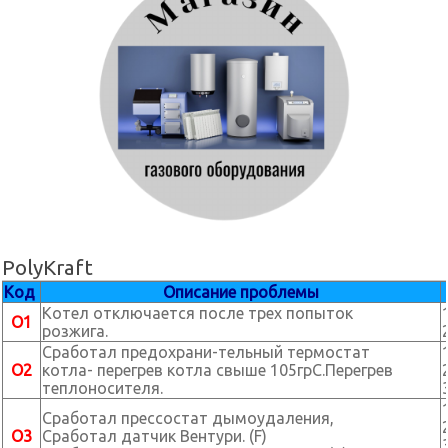
PolyKraft
Код
Описание проблемы
Котел отключается после трех попыток
O1
розжига.
Сработал предохрани-тельный термостат
O2
котла- перегрев котла свыше 105грС.Перегрев
теплоносителя.
Сработал прессостат дымоудаления,
O3
Сработал датчик Вентури. (F)