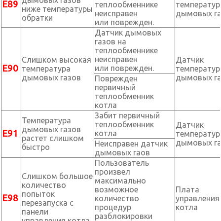
дымовых газов
Е89
теплообменнике
температу
ниже температуры
неисправен
дымовых г
обратки
или поврежден.
Датчик дымовых
газов на
теплообменнике
неисправен
Слишком высокая
Датчик
Е90
или поврежден.
температура
температу
дымовых газов
дымовых г
Поврежден
первичный
теплообменник
котла
Забит первичный
Температура
теплообменник
Датчик
дымовых газов
Е91
котла
температу
растет слишком
дымовых г
Неисправен датчик
быстро
дымовых гаов
Пользователь
произвел
Слишком большое
максимально
количество
возможное
Плата
попыток
E98
количество
управления
перезапуска с
процедур
котла
панели
разблокировки
управления котла