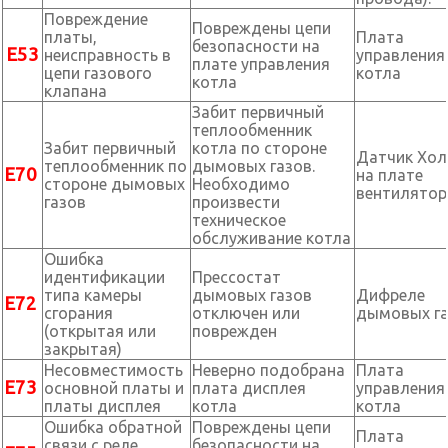
Повреждение
Повреждены цепи
платы,
Плата
безопасности на
Е53
неисправность в
управления
плате управления
цепи газового
котла
котла
клапана
Забит первичный
теплообменник
Забит первичный
котла по стороне
Датчик Хол
теплообменник по
дымовых газов.
Е70
на плате
стороне дымовых
Необходимо
вентилятор
газов
произвести
техническое
обслуживание котла
Ошибка
идентификации
Прессостат
типа камеры
дымовых газов
Дифреле
Е72
сгорания
отключен или
дымовых г
(открытая или
поврежден
закрытая)
Несовместимость
Неверно подобрана
Плата
Е73
основной платы и
плата дисплея
управления
платы дисплея
котла
котла
Ошибка обратной
Повреждены цепи
Плата
связи с реле
безопасности на