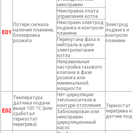
неисправен
Неисправна плата
управления котла
Неиспраен электрод
Потеря сигнала
Электрод
поджига и контроля
наличия пламени,
поджига и
Е01
пламени
блокировка
контроля
Перепутана фаза и
розжига
пламени
нейтраль в цепи
электропитания
котла
Неправильная
настройка газового
клапана в фазе
розжига или
минимальной
мощности
Нет циркуляции
Температура
теплоносителя в
датчика подачи
контуре отопления
Термостат
выше 105 ºС (или
Е02
перегрева и
Заблокирован или
сработал
датчик под
неисправен
термостат
циркуляционный
перегрева)
насос