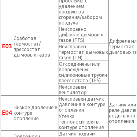
Проблемы с
удалением
продуктов
сгорания/забором
воздуха
Неисправно
дифреле дымовых
Сработал
газов (TFS)
Дифреле ил
термостат/
Е03
Неисправен
термостат
прессостат
термостат дымовых
дымовых г
дымовых газов
газов (TN)
Отсоединены или
повреждены
силиконовые трубки
прессостата (TFS)
Неисправен
вентилятор
Неисправен датчик
давления в контуре
Датчик или
Низкое давление в
отопления
реле давле
Е04
контуре
воды в кон
Утечка
отопления
отопления
теплоносителя в
контуре отопления
Датчик подачи
Поврежден