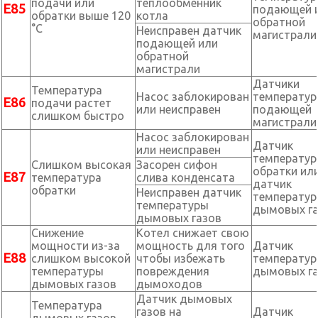
подачи или
теплообменник
Е85
подающей 
обратки выше 120
котла
обратной
°С
Неисправен датчик
магистрали
подающей или
обратной
магистрали
Датчики
Температура
Насос заблокирован
температу
Е86
подачи растет
или неисправен
подающей
слишком быстро
магистрали
Насос заблокирован
Датчик
или неисправен
температу
Слишком высокая
Засорен сифон
обратки ил
Е87
температура
слива конденсата
датчик
обратки
Неисправен датчик
температу
температуры
дымовых г
дымовых газов
Снижение
Котел снижает свою
мощности из-за
мощность для того
Датчик
Е88
слишком высокой
чтобы избежать
температу
температуры
повреждения
дымовых г
дымовых газов
дымоходов
Датчик дымовых
Температура
газов на
Датчик