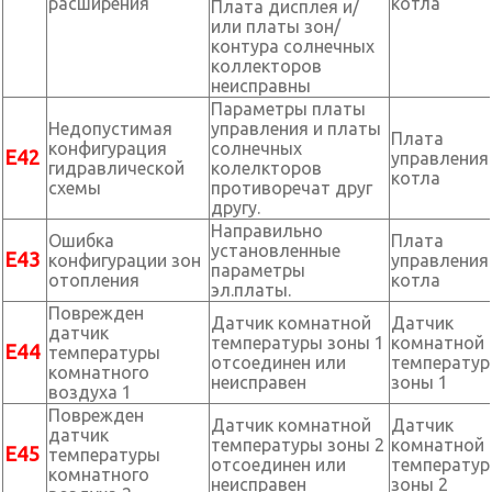
расширения
котла
Плата дисплея и/
или платы зон/
контура солнечных
коллекторов
неисправны
Параметры платы
Недопустимая
управления и платы
Плата
конфигурация
солнечных
Е42
управления
гидравлической
колелкторов
котла
схемы
противоречат друг
другу.
Направильно
Ошибка
Плата
установленные
Е43
конфигурации зон
управления
параметры
отопления
котла
эл.платы.
Поврежден
Датчик комнатной
Датчик
датчик
температуры зоны 1
комнатной
Е44
температуры
отсоединен или
температу
комнатного
неисправен
зоны 1
воздуха 1
Поврежден
Датчик комнатной
Датчик
датчик
температуры зоны 2
комнатной
Е45
температуры
отсоединен или
температу
комнатного
неисправен
зоны 2