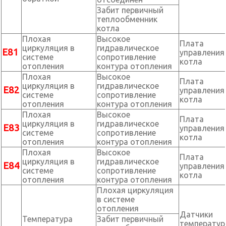
Забит первичный
теплообменник
котла
Плохая
Высокое
Плата
циркуляция в
гидравлическое
Е81
управления
системе
сопротивление
котла
отопления
контура отопления
Плохая
Высокое
Плата
циркуляция в
гидравлическое
Е82
управления
системе
сопротивление
котла
отопления
контура отопления
Плохая
Высокое
Плата
циркуляция в
гидравлическое
Е83
управления
системе
сопротивление
котла
отопления
контура отопления
Плохая
Высокое
Плата
циркуляция в
гидравлическое
Е84
управления
системе
сопротивление
котла
отопления
контура отопления
Плохая циркуляция
в системе
отопления
Датчики
Температура
Забит первичный
температу