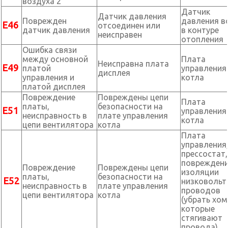
воздуха 2
Датчик
Датчик давления
Поврежден
давления 
Е46
отсоединен или
датчик давления
в контуре
неисправен
отопления
Ошибка связи
между основной
Плата
Неисправна плата
Е49
платой
управления
дисплея
управления и
котла
платой дисплея
Повреждение
Повреждены цепи
Плата
платы,
безопасности на
Е51
управления
неисправность в
плате управления
котла
цепи вентилятора
котла
Плата
управления
прессостат,
поврежден
Повреждение
Повреждены цепи
изоляции
платы,
безопасности на
Е52
низковольт
неисправность в
плате управления
проводов
цепи вентилятора
котла
(убрать хо
которые
стягивают
провода).