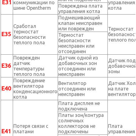
Е31
коммуникации по
управления
Повреждена плата
шине Opentherm
котла
управления котла
Подмешивающий
клапан неисправен
Сработал
или поврежден
Термостат
термостат
Е35
безопаснос
Термостат
безопасности
теплого по
безопасности
теплого пола
неисправен или
отсоединен
Поврежден
Датчик одной из
Датчик под
датчик
добавочных зон
Е36
добавочно
температуры
отсоединен или
зоны
теплого пола
неисправен
Повреждение
Вентилятор
Датчик Хол
вентилятора
Е40
отсоединен или
на плате
конденсационного
неисправен
вентилятор
котла
Плата дисплея не
подключена
Платы зон/контура
солнечных
Потеря связи с
коллекторов не
Плата
Е41
платами
подключены
управления