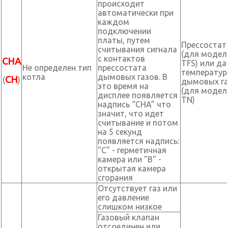
происходит
автоматически при
каждом
подключении
платы, путем
Прессостат
считывания сигнала
(для модел
с контактов
CHA
TFS) или да
Не определен тип
прессостата
температу
котла
дымовых газов. В
CH
(
)
дымовых г
это время на
(для модел
дисплее появляется
TN)
надпись “CHA” что
значит, что идет
считывание и потом
на 5 секунд
появляется надпись:
"С" - герметичная
камера или "В" -
открытая камера
сгорания
Отсутствует газ или
его давление
слишком низкое
Газовый клапан
отсоединен или