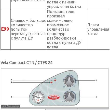
котла с панели
управления котла
Пользователь
произвел
Слишком большое
максимально
количество
возможное
Плата
Е99
попыток
количество
управления
перезапуска котла
процедур
котла
с пульта ДУ
разблокировки
котла с пульта ДУ
котла
Vela Compact CTN / CTFS 24