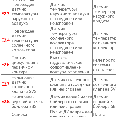
Поврежден
Датчик
Датчик
датчик
температуры
температу
Е23
температуры
наружного воздуха
наружного
наружного
отсоединен или
воздуха
воздуха
неисправен
Датчик
Поврежден
температуры
Датчик
датчик
солнечного
температу
Е24
температуры
коллектора
солнечного
солнечного
отсоединен или
коллектор
коллектора
неисправен
Плохая
Высокое
Реле прото
циркуляция в
гидравлическое
Е26
системы
первичном
сопротивление
отопления
контуре
контура отопления
Неисправен
Датчик солнечного
Датчик
датчик
Е27
клапана отсоединен
солнечного
солнечного
или неисправен
клапана SV
клапана SVS
Неисправен
Датчик верней части
Датчик
Е28
верхний датчик
бойлера отсоединен
верхний ча
бойлера SBS
или неисправен
бойлера SB
Пульт ДУ поврежден
Ошибка
Плата
или не подключен