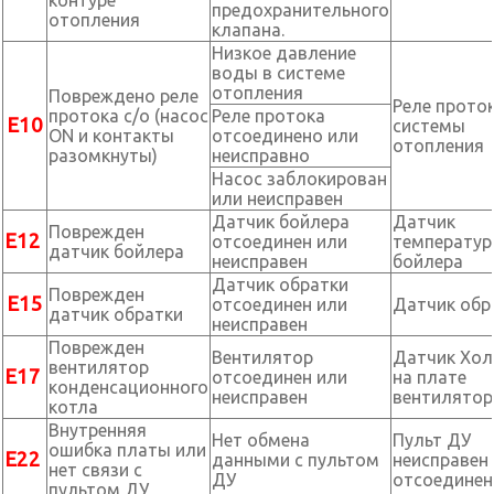
контуре
предохранительного
отопления
клапана.
Низкое давление
воды в системе
отопления
Повреждено реле
Реле прото
протока с/о (насос
Реле протока
Е10
системы
ON и контакты
отсоединено или
отопления
разомкнуты)
неисправно
Насос заблокирован
или неисправен
Датчик бойлера
Датчик
Поврежден
Е12
отсоединен или
температу
датчик бойлера
неисправен
бойлера
Датчик обратки
Поврежден
Е15
отсоединен или
Датчик обр
датчик обратки
неисправен
Поврежден
Вентилятор
Датчик Хол
вентилятор
Е17
отсоединен или
на плате
конденсационного
неисправен
вентилятор
котла
Внутренняя
Нет обмена
Пульт ДУ
ошибка платы или
Е22
данными с пультом
неисправен
нет связи с
ДУ
отсоединен
пультом ДУ