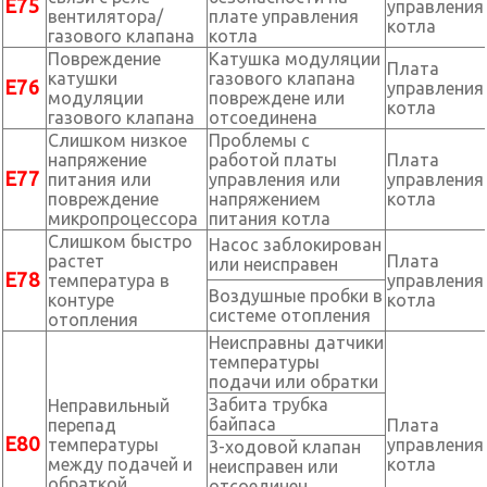
Е75
управления
вентилятора/
плате управления
котла
газового клапана
котла
Повреждение
Катушка модуляции
Плата
катушки
газового клапана
Е76
управления
модуляции
повреждене или
котла
газового клапана
отсоединена
Слишком низкое
Проблемы с
напряжение
работой платы
Плата
Е77
питания или
управления или
управления
повреждение
напряжением
котла
микропроцессора
питания котла
Слишком быстро
Насос заблокирован
растет
Плата
или неисправен
Е78
температура в
управления
Воздушные пробки в
контуре
котла
системе отопления
отопления
Неисправны датчики
температуры
подачи или обратки
Забита трубка
Неправильный
байпаса
перепад
Плата
Е80
температуры
управления
3-ходовой клапан
между подачей и
котла
неисправен или
обраткой
отсоединен