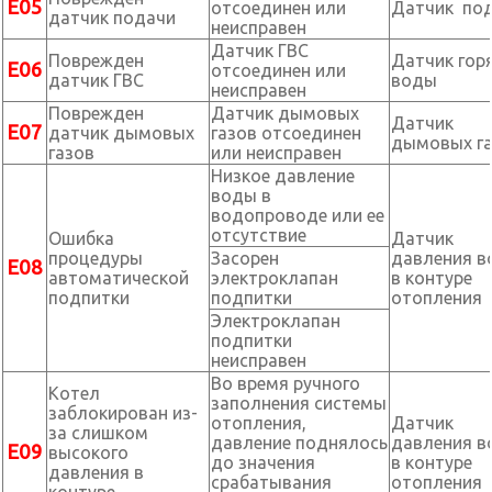
Е05
отсоединен или
Датчик по
датчик подачи
неисправен
Датчик ГВС
Поврежден
Датчик гор
Е06
отсоединен или
датчик ГВС
воды
неисправен
Поврежден
Датчик дымовых
Датчик
Е07
датчик дымовых
газов отсоединен
дымовых г
газов
или неисправен
Низкое давление
воды в
водопроводе или ее
отсутствие
Ошибка
Датчик
процедуры
Засорен
давления 
Е08
автоматической
электроклапан
в контуре
подпитки
подпитки
отопления
Электроклапан
подпитки
неисправен
Во время ручного
Котел
заполнения системы
заблокирован из-
отопления,
Датчик
за слишком
давление поднялось
давления 
Е09
высокого
до значения
в контуре
давления в
срабатывания
отопления