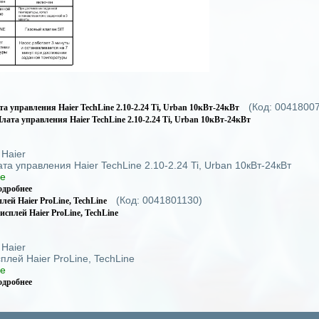
(Код:
0041800
та управления Haier TechLine 2.10-2.24 Ti, Urban 10кВт-24кВт
:
Haier
а управления Haier TechLine 2.10-2.24 Ti, Urban 10кВт-24кВт
де
одробнее
(Код:
0041801130
)
лей Haier ProLine, TechLine
:
Haier
лей Haier ProLine, TechLine
де
одробнее