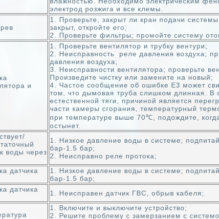
влажностью. Необходимо электрическим фен
электрод розжига и все клемы.
1. Проверьте, закрыт ли кран подачи системы
грев
закрыт, открой
2. Проверьте фильтры; промойте систему ото
1. Проверьте вентилятор и трубку вентури;
2. Неисправность реле давления воздуха; пр
давления воздуха;
3. Неисправности вентилятора; проверьте ве
Произведите чистку или замените на новый;
ка
4. Частое сообщение об ошибке E3 может сви
лятора и
том, что дымовая труба слишком длинная. В 
естественной тяги, причиной является перег
части камеры сгорания, температурный терм
при температуре выше 70℃, подождите, когд
остынет.
ствует/
1. Низкое давление воды в системе; подпитай
статочный
бар-1.5 бар;
к воды через
2. Неисправно реле протока;
ка датчика
1. Низкое давление воды в системе; подпитай
бар-1.5 бар;
ка датчика
1. Неисправен датчик ГВС, обрыв кабеля;
1. Включите и выключите устройство;
ература
2. Решите проблему с замерзанием с систем