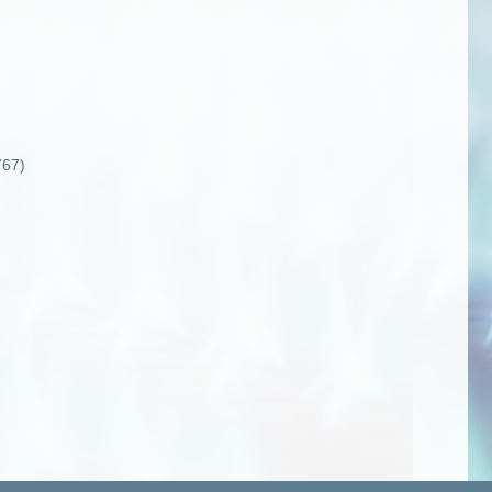
767
)