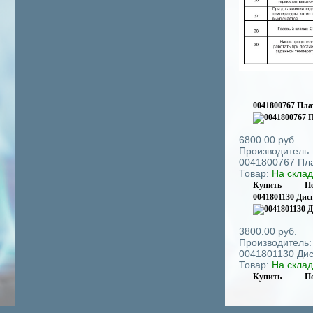
0041800767 Пла
6800.00 руб.
Производитель
0041800767 Плат
Товар:
На скла
Купить
П
0041801130 Дисп
3800.00 руб.
Производитель
0041801130 Дисп
Товар:
На скла
Купить
П