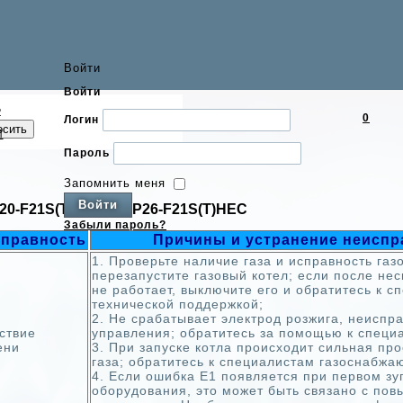
Войти
Войти
2
0
Логин
осить
И
Пароль
Запомнить меня
20-F21S(T)H EC, L1P26-F21S(T)HEC
Забыли пароль?
правность
Причины и устранение неиспр
1. Проверьте наличие газа и исправность газ
перезапустите газовый котел; если после нес
не работает, выключите его и обратитесь к с
технической поддержкой;
2. Не срабатывает электрод розжига, неиспр
ствие
управления; обратитесь за помощью к специа
ени
3. При запуске котла происходит сильная пр
газа; обратитесь к специалистам газоснабж
4. Если ошибка Е1 появляется при первом зу
оборудования, это может быть связано с по