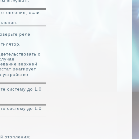
ом высушить
 отопления, если
те его;
пления.
оверьте реле
нтилятор.
детельствовать о
случае
ревание верхней
остат реагирует
а устройство
те систему до 1.0
те систему до 1.0
ой отопления;