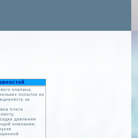
авностей
ового клапана,
кольких попыток он
пециалисту за
авна плата
листу;
осадка давления
ающей компании;
пуске
вышенной