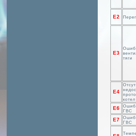
Е2
Пере
Ошиб
Е3
венти
тяги
Отсут
недо
Е4
прото
котел
Ошиб
Е6
ГВС
Ошиб
Е7
ГВС
Темп