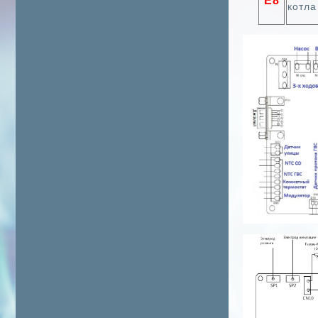
Е8
котл