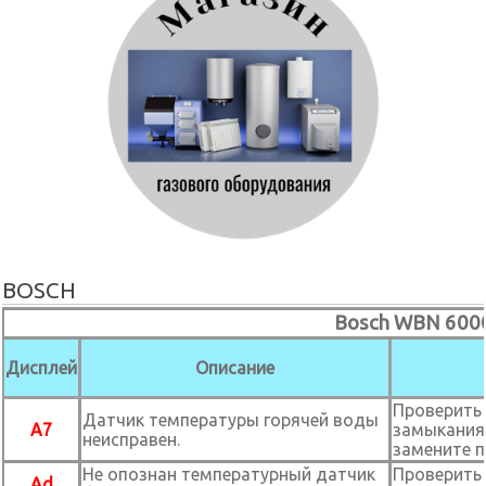
BOSCH
Bosch WBN 600
Дисплей
Описание
Проверить
Датчик температуры горячей воды
A7
замыкания 
неисправен.
замените 
Не опознан температурный датчик
Проверить
Ad