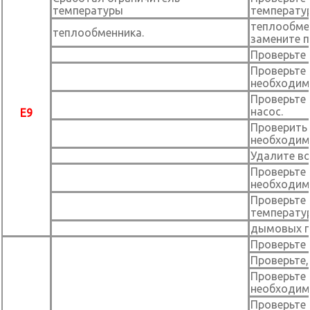
температуры
температу
теплообмен
теплообменника.
замените п
Проверьте 
Проверьте 
необходим
Проверьте 
насос.
E9
Проверить 
необходим
Удалите во
Проверьте 
необходим
Проверьте
температу
дымовых г
Проверьте
Проверьте,
Проверьте 
необходим
Проверьте 