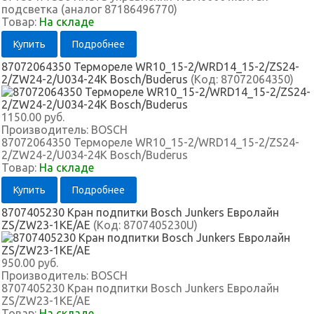
подсветка (аналог 87186496770)
Товар:
На складе
Купить
Подробнее
87072064350 Термореле WR10_15-2/WRD14_15-2/ZS24-
2/ZW24-2/U034-24K Bosch/Buderus
(Код:
87072064350
)
1150.00 руб.
Производитель:
BOSCH
87072064350 Термореле WR10_15-2/WRD14_15-2/ZS24-
2/ZW24-2/U034-24K Bosch/Buderus
Товар:
На складе
Купить
Подробнее
8707405230 Кран подпитки Bosch Junkers Евролайн
ZS/ZW23-1KE/AE
(Код:
8707405230U
)
950.00 руб.
Производитель:
BOSCH
8707405230 Кран подпитки Bosch Junkers Евролайн
ZS/ZW23-1KE/AE
Товар:
На складе