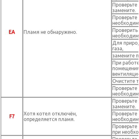
Проверьте
замените.
Проверьте 
необходим
Проверить 
EA
Пламя не обнаружено.
необходим
Для природ
газа,
замените п
При работе
помещения
вентиляци
Очистите 
Проверьте 
необходим
Проверьте 
замените.
Хотя котел отключён,
Проверьте 
F7
определяется пламя.
необходим
Проверьте
при необх