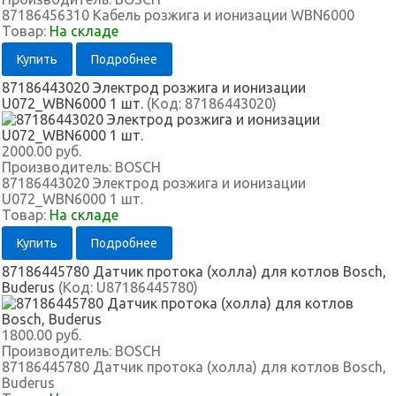
87186456310 Кабель розжига и ионизации WBN6000
Товар:
На складе
Купить
Подробнее
87186443020 Электрод розжига и ионизации
U072_WBN6000 1 шт.
(Код:
87186443020
)
2000.00 руб.
Производитель:
BOSCH
87186443020 Электрод розжига и ионизации
U072_WBN6000 1 шт.
Товар:
На складе
Купить
Подробнее
87186445780 Датчик протока (холла) для котлов Bosch,
Buderus
(Код:
U87186445780
)
1800.00 руб.
Производитель:
BOSCH
87186445780 Датчик протока (холла) для котлов Bosch,
Buderus