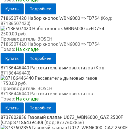
Купить
Подробнее
7186507420 Набор кнопок WBN6000 =>FD754
(Код:
87186507420
)
2500.00 руб.
Производитель:
BOSCH
7186507420 Набор кнопок WBN6000 =>FD754
Товар:
На складе
Купить
Подробнее
87186446440 Рассекатель дымовых газов
(Код:
87186446440
)
1750.00 руб.
Производитель:
BOSCH
87186446440 Рассекатель дымовых газов
Товар:
На складе
Купить
Подробнее
8737602856 Газовый клапан U072_WBN6000_GAZ 2500F
(Стар.87186439430)
(Код:
8737602856
)