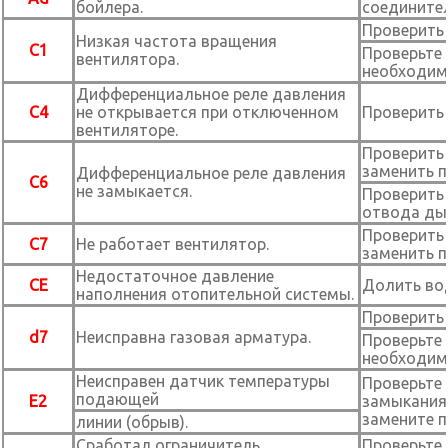
бойлера.
соедините
Проверить 
Низкая частота вращения
C1
Проверьте 
вентилятора.
необходим
Дифференциальное реле давления
C4
не открывается при отключенном
Проверить
вентиляторе.
Проверить 
заменить п
Дифференциальное реле давления
C6
не замыкается.
Проверить
отвода ды
Проверить 
C7
Не работает вентилятор.
заменить п
Недостаточное давление
CE
Долить во
наполнения отопительной системы.
Проверить
d7
Неисправна газовая арматура.
Проверьте 
необходим
Неисправен датчик температуры
Проверьте
подающей
E2
замыкания 
замените п
линии (обрыв).
Сработал ограничитель
Проверьте