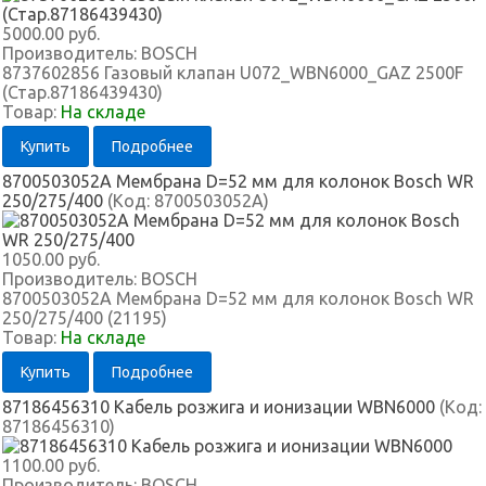
5000.00 руб.
Производитель:
BOSCH
8737602856 Газовый клапан U072_WBN6000_GAZ 2500F
(Стар.87186439430)
Товар:
На складе
Купить
Подробнее
8700503052A Мембрана D=52 мм для колонок Bosch WR
250/275/400
(Код:
8700503052A
)
1050.00 руб.
Производитель:
BOSCH
8700503052A Мембрана D=52 мм для колонок Bosch WR
250/275/400 (21195)
Товар:
На складе
Купить
Подробнее
87186456310 Кабель розжига и ионизации WBN6000
(Код:
87186456310
)
1100.00 руб.
Производитель:
BOSCH