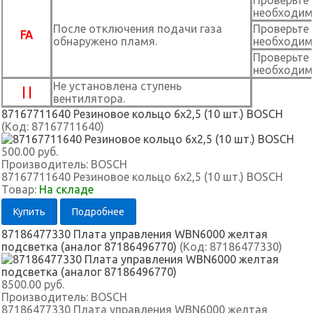
Проверьте 
необходим
После отключения подачи газа
Проверьте 
FA
обнаружено пламя.
необходим
Проверьте 
необходим
Не установлена ступень
| |
вентилятора.
87167711640 Резиновое кольцо 6x2,5 (10 шт.) BOSCH
(Код:
87167711640
)
500.00 руб.
Производитель:
BOSCH
87167711640 Резиновое кольцо 6x2,5 (10 шт.) BOSCH
Товар:
На складе
Купить
Подробнее
87186477330 Плата управления WBN6000 желтая
подсветка (аналог 87186496770)
(Код:
87186477330
)
8500.00 руб.
Производитель:
BOSCH
87186477330 Плата управления WBN6000 желтая