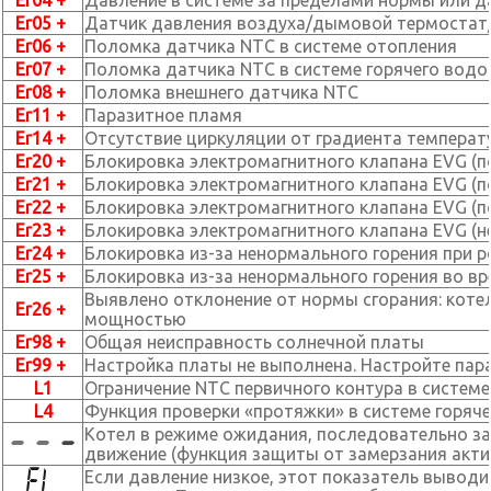
Er04 +
Давление в системе за пределами нормы или д
Er05 +
Датчик давления воздуха/дымовой термостат
Er06 +
Поломка датчика NTC в системе отопления
Er07 +
Поломка датчика NTC в системе горячего вод
Er08 +
Поломка внешнего датчика NTC
Er11 +
Паразитное пламя
Er14 +
Отсутствие циркуляции от градиента температу
Er20 +
Блокировка электромагнитного клапана EVG (
Er21 +
Блокировка электромагнитного клапана EVG (
Er22 +
Блокировка электромагнитного клапана EVG (
Er23 +
Блокировка электромагнитного клапана EVG (н
Er24 +
Блокировка из-за ненормального горения при р
Er25 +
Блокировка из-за ненормального горения во в
Выявлено отклонение от нормы сгорания: котел
Er26 +
мощностью
Er98 +
Общая неисправность солнечной платы
Er99 +
Настройка платы не выполнена. Настройте пар
L1
Ограничение NTC первичного контура в систем
L4
Функция проверки «протяжки» в системе горяч
Котел в режиме ожидания, последовательно з
движение (функция защиты от замерзания акти
Если давление низкое, этот показатель вывод