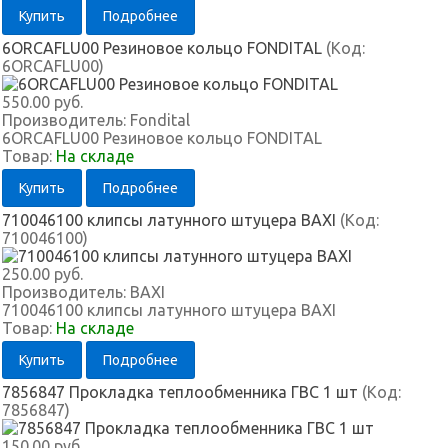
Купить
Подробнее
6ORCAFLU00 Резиновое кольцо FONDITAL
(Код:
6ORCAFLU00
)
550.00 руб.
Производитель:
Fondital
6ORCAFLU00 Резиновое кольцо FONDITAL
Товар:
На складе
Купить
Подробнее
710046100 клипсы латунного штуцера BAXI
(Код:
710046100
)
250.00 руб.
Производитель:
BAXI
710046100 клипсы латунного штуцера BAXI
Товар:
На складе
Купить
Подробнее
7856847 Прокладка теплообменника ГВС 1 шт
(Код:
7856847
)
150.00 руб.