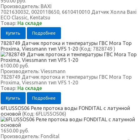
950.00 руб.
Производитель:
BAXI
7021630032, 0020118650, 6610410010 Датчик Холла Baxi
ECO Classic, Kentatsu
Товар:
На складе
Купить
Подробнее
7828749 Датчик протока и температуры ГВС Mora Top
Proxima, Viessmann тип VFS 1-20
(Код:
7828749
)
6100.00 руб.
Производитель:
Viessmann
7828749 Датчик протока и температуры ГВС Mora Top
Proxima, Viessmann тип VFS 1-20
Товар:
На складе
Купить
Подробнее
6FLUSSOS06 Реле протока воды FONDITAL с латунной
основой
(Код:
6FLUSSOS06
)
1650.00 руб.
Производитель:
Fondital